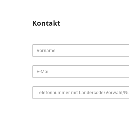
Kontakt
D
e
i
Vorname
n
E
N
-
a
M
m
E-Mail-Adresse
a
e
Z
i
*
a
l
h
*
l
T
e
e
n
x
t