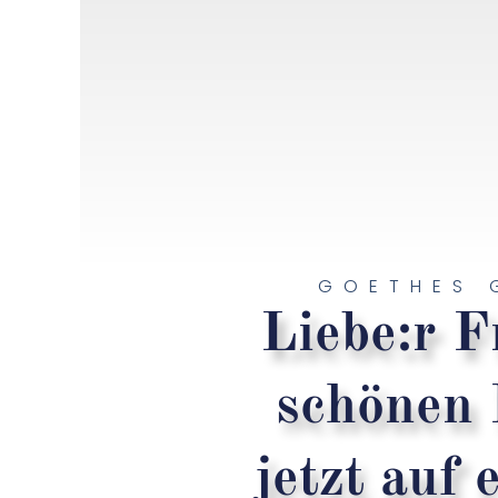
GOETHES 
Liebe:r F
schönen 
jetzt auf