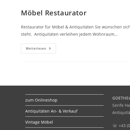
Möbel Restaurator
Restaurator für Möbel & Antiquitäten Sie wünschen sich
steht. Antiquitäten verleihen jedem Wohnraum…
Weiterlesen
GOETHEs
zum Onlineshop
Serife Ha
Antiquitäten An- & Verkauf
Antiquit
Vintage Möbel
☏ +43 (0