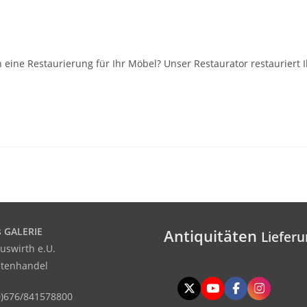
 eine Restaurierung für Ihr Möbel? Unser Restaurator restauriert I
 GALERIE
Antiquitäten
Han
uswirth e.U.
ätenhandel
)676/841578800