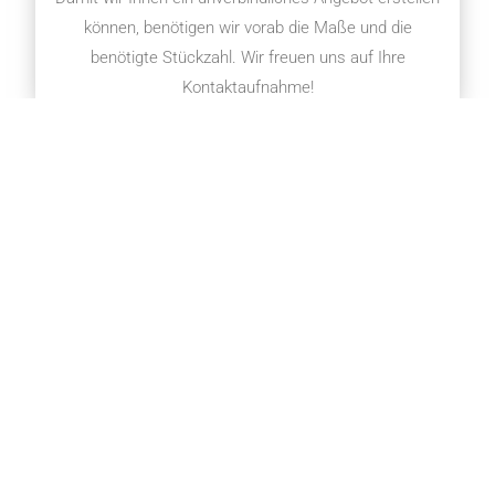
können, benötigen wir vorab die Maße und die
benötigte Stückzahl. Wir freuen uns auf Ihre
Kontaktaufnahme!
Name
*
Vorname
Nachname
E-Mail
*
E-Mail-Adresse
E-Mail bestätigen
Kommentar oder Nachricht
*